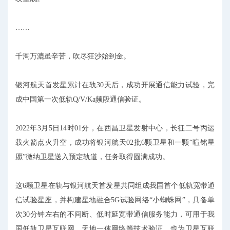
……
千淘万漉虽辛苦，吹尽狂沙始到金。
银河航天首发星累计在轨30天后，成功开展通信能力试验，完
成中国第一次低轨Q/V/Ka频段通信验证。
2022年3月5日14时01分，在西昌卫星发射中心，长征二号丙运
载火箭点火升空，成功将银河航天02批6颗卫星和一颗“暄铭星
愿”微纳卫星送入预定轨道，任务取得圆满成功。
这6颗卫星在轨与银河航天首发星共同组成我国首个低轨宽带通
信试验星座，并构建星地融合5G试验网络“小蜘蛛网”，具备单
次30分钟左右的不间断、低时延宽带通信服务能力，可用于我
国低轨卫星互联网、天地一体网络等技术验证，也为卫星互联