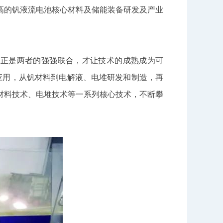
度高的钒液流电池核心材料及储能装备研发及产业
，正是两者的强强联合，才让技术的成熟成为可
应用，从钒材料到电解液、电堆研发和制造，再
材料技术、电堆技术等一系列核心技术，不断攀