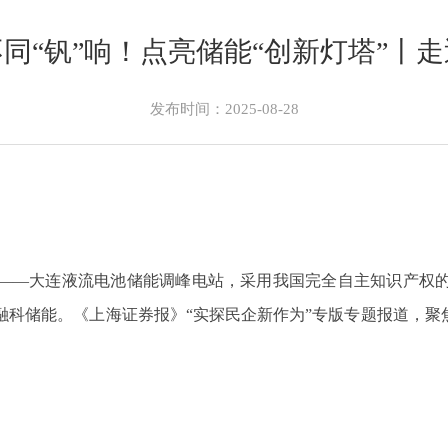
同“钒”响！点亮储能“创新灯塔”丨
发布时间：2025-08-28
——大连液流电池储能调峰电站，采用我国完全自主知识产权
科储能。《上海证券报》“实探民企新作为”专版专题报道，聚