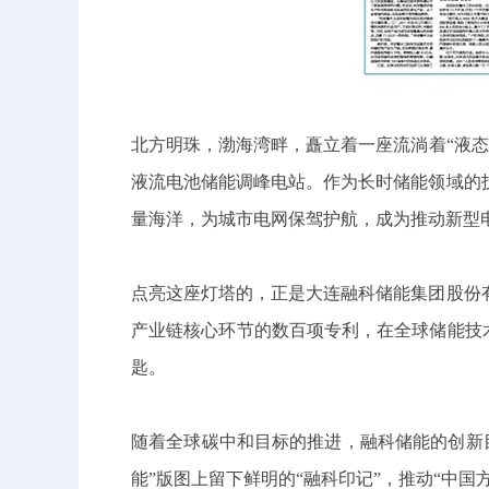
北方明珠，渤海湾畔，矗立着一座流淌着“液
液流电池储能调峰电站。作为长时储能领域的
量海洋，为城市电网保驾护航，成为推动新型电
点亮这座灯塔的，正是大连融科储能集团股份
产业链核心环节的数百项专利，在全球储能技术
匙。
随着全球碳中和目标的推进，融科储能的创新
能”版图上留下鲜明的“融科印记”，推动“中