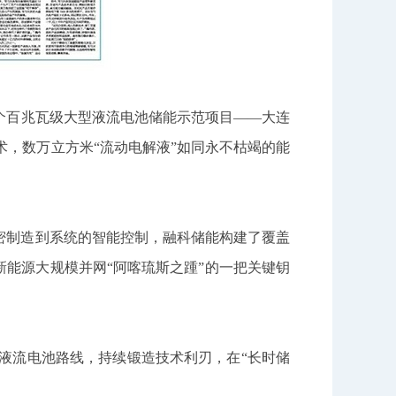
个百兆瓦级大型液流电池储能示范项目——大连
，数万立方米“流动电解液”如同永不枯竭的能
密制造到系统的智能控制，融科储能构建了覆盖
新能源大规模并网“阿喀琉斯之踵”的一把关键钥
液流电池路线，持续锻造技术利刃，在“长时储