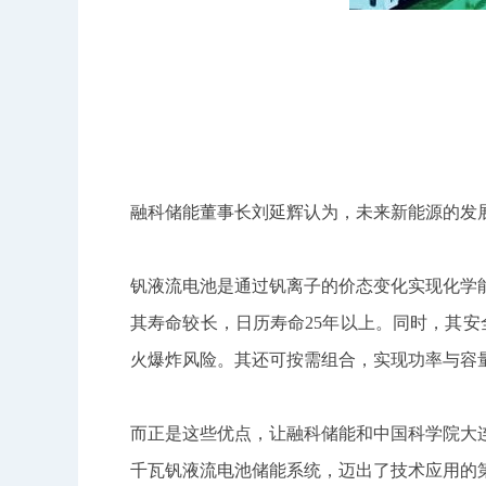
融科储能董事长刘延辉认为，未来新能源的发
钒液流电池是通过钒离子的价态变化实现化学
其寿命较长，日历寿命25年以上。同时，其
火爆炸风险。其还可按需组合，实现功率与容
而正是这些优点，让融科储能和中国科学院大连
千瓦钒液流电池储能系统，迈出了技术应用的