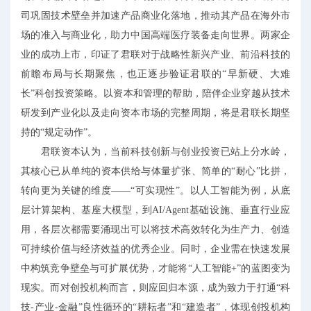
司巩固技术壁垒并加速产品商业化落地，推动其产品在海外市
场的准入与商业化，助力中国高端医疗装备走向世界。两家企
业的成功上市，印证了君联对于战略性新兴产业、前沿科技的
前瞻布局与长期聚焦，也正逐步验证君联的“早新硬、大难
长”科创投资策略。以资本和管理的帮助，陪伴企业穿越从技术
研发到产业化以及走向资本市场的完整周期，将是君联长期坚
持的“规定动作”。
君联资本认为，当前科技创新与创业投资已站上分水岭，
其核心已从单纯的资本供给与体量扩张、简单的“耐心”比拼，
转向更为关键的维度——“可实现性”。以人工智能为例，从底
层计算架构、基座大模型，到AI/Agent基础设施、垂直行业应
用，各层次都需要涌现出可以将技术高效转化为生产力、创造
可持续价值与经济效益的优秀企业。同时，企业需在快速发展
中构筑竞争壁垒与可扩展优势，才能将“人工智能+”的蓝图变为
现实。而对创投机构而言，则应回归本源，成为致力于打通“科
技-产业-金融”良性循环的“耕耘者”和“建造者”，体现创投机构