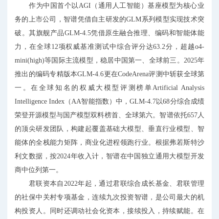
作为中国首个以AGI（通用人工智能）基座模型为核心业
务的上市公司，智谱凭借自主研发的GLM系列模型实现技术突
破。其旗舰产品GLM-4.5凭借原生融合推理、编码和智能体能
力，在全球12项权威基准测试中综合评分达63.2分，超越o4-
mini(high)等国际主流模型，稳居中国第一、全球前三。2025年
推出的编码专精版本GLM-4.6更在CodeArena评测中斩获全球第
一。在全球知名的权威大模型评测榜单Artificial Analysis
Intelligence Index（AA智能指数）中，GLM-4.7以68分综合成绩
荣登开源模型与国产模型双料榜首、全球第六。智谱依托657人
的顶尖研发团队，构建起覆盖基础大模型、垂直行业模型、智
能体的全栈能力矩阵，商业化进程领跑行业。根据弗若斯特沙
利文数据，按2024年收入计，智谱在中国独立通用大模型开发
商中位列第一。
君联资本自2022年起，通过君联综合成长基金、君联管理
的社保中关村专项基金，连续九次投资智谱，是公司最大的机
构投资人。同时还调动社会化资本，接续投入，持续赋能。在