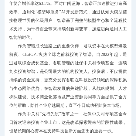
年复合增长率达63.5%。面对广阔蓝海，智谱正加速推进打造高
效率、通用化“模型即服务”AI开发新范式，通过认知大模型链
接物理世界的亿级用户，智谱基于完整的模型生态和全流程技
术支持，为千行百业带来持续创新与变革，加速迈向通用人工
智能的时代。
作为智谱成长道路上的重要伙伴，君联资本在大模型爆发
前夜、ChatGPT火热全球之前就投资了智谱。自2022年起，通
过君联综合成长基金、君联管理的社保中关村专项基金，连续
九次投资智谱，是公司最大的机构投资人。投资后，不仅提供
持续的资金支持，更充分发挥君联在科技投资领域的深厚积累
与生态网络优势，在智谱发展的关键阶段，从战略规划、人才
梯队建设、技术商业化落地及产业资源协同等方面提供了全方
位的帮助，陪伴企业穿越周期，直至今日成功登陆资本市场。
作为中关村“先行先试”改革之一，社保中关村专项基金今
日首次迎来投资企业上市，这是改革探索迎来的阶段性成果，
也是长期耐心资本在支持科技创新方面迈出的重要一步。