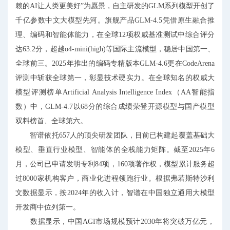
赖的AI让人类更美好”为愿景，自主研发的GLM系列模型开创了
千亿参数中文大模型先河。旗舰产品GLM-4.5凭借原生融合推
理、编码和智能体能力，在全球12项权威基准测试中综合评分
达63.2分，超越o4-mini(high)等国际主流模型，稳居中国第一、
全球前三。2025年推出的编码专精版本GLM-4.6更在CodeArena
评测中斩获全球第一，彰显技术硬实力。在全球知名的权威大
模型评测榜单Artificial Analysis Intelligence Index（AA智能指
数）中，GLM-4.7以68分的综合成绩荣登开源模型与国产模型
双料榜首、全球第六。
智谱依托657人的顶尖研发团队，目前已构建起覆盖基础大
模型、垂直行业模型、智能体的全栈能力矩阵。截至2025年6
月，公司已申请发明专利84项，160项著作权，模型累计服务超
过8000家机构客户，商业化进程领跑行业。根据弗若斯特沙利
文数据显示，按2024年的收入计，智谱在中国独立通用大模型
开发商中位列第一。
数据显示，中国AGI市场规模预计2030年将突破万亿元，