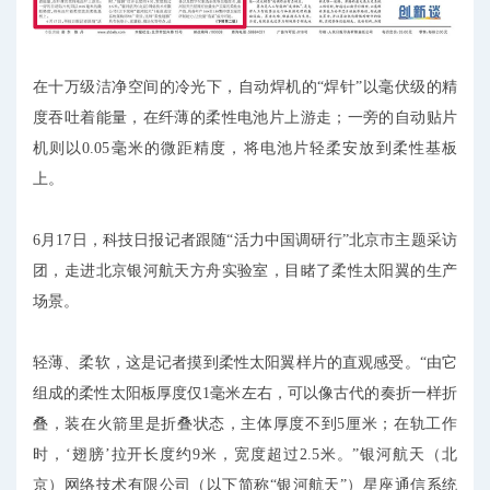
在十万级洁净空间的冷光下，自动焊机的“焊针”以毫伏级的精
度吞吐着能量，在纤薄的柔性电池片上游走；一旁的自动贴片
机则以0.05毫米的微距精度，将电池片轻柔安放到柔性基板
上。
6月17日，科技日报记者跟随“活力中国调研行”北京市主题采访
团，走进北京银河航天方舟实验室，目睹了柔性太阳翼的生产
场景。
轻薄、柔软，这是记者摸到柔性太阳翼样片的直观感受。“由它
组成的柔性太阳板厚度仅1毫米左右，可以像古代的奏折一样折
叠，装在火箭里是折叠状态，主体厚度不到5厘米；在轨工作
时，‘翅膀’拉开长度约9米，宽度超过2.5米。”银河航天（北
京）网络技术有限公司（以下简称“银河航天”）星座通信系统